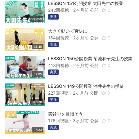
LESSON 151公開授業 太田先生の授業
242回視聴・
2ヶ月前
公開
0
実践
1:12:59
大きく動いて爽快に
154回視聴・
2ヶ月前
公開
0
実践
31:45
LESSON 150公開授業 菊池和子先生の授業
413回視聴・
2ヶ月前
公開
0
実践
59:05
LESSON 149公開授業 油井先生の授業
227回視聴・
2ヶ月前
公開
0
実践
1:15:28
美背中を目指そう
176回視聴・
3ヶ月前
公開
0
実践
26:33