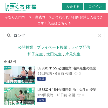
入会する
ログイン
今なら入門コース・実践コースがそれぞれ14日間お試し入会でき
ます！入会はこちら
公開授業
,
プライベート授業
,
ライブ配信
和子先生
,
太田先生
,
片見先生
全 43 件
LESSON155 公開授業 油井先生の授業
96回視聴・
6日前
公開
0
実践
1:12:20
LESSON 154公開授業 油井先生の授業
123回視聴・
13日前
公開
0
実践
1:13:51