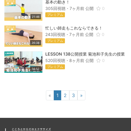
基本の動き！
305回視聴・
7ヶ月前
公開
0
プレミアム
21:46
忙しい師走もこれならできる！
243回視聴・
7ヶ月前
公開
0
プレミアム
26:38
LESSON 138公開授業 菊池和子先生の授業
520回視聴・
8ヶ月前
公開
0
プレミアム
56:57
«
1
2
3
»