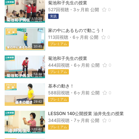
菊池和子先生の授業
527回視聴・
3ヶ月前
公開
0
実践
1:11:29
家の中にあるもので動こう！
113回視聴・
6ヶ月前
公開
0
プレミアム
20:40
菊池和子先生の授業
444回視聴・
6ヶ月前
公開
0
プレミアム
53:39
基本の動き！
588回視聴・
6ヶ月前
公開
0
プレミアム
29:42
LESSON 140公開授業 油井先生の授業
344回視聴・
7ヶ月前
公開
0
プレミアム
1:15:42