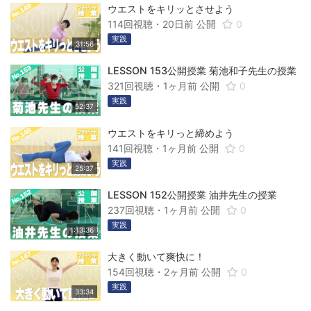
ウエストをキリッとさせよう
114回視聴・
20日前
公開
0
実践
31:56
LESSON 153公開授業 菊池和子先生の授業
321回視聴・
1ヶ月前
公開
0
実践
52:37
ウエストをキリっと締めよう
141回視聴・
1ヶ月前
公開
0
実践
25:37
LESSON 152公開授業 油井先生の授業
237回視聴・
1ヶ月前
公開
0
実践
1:13:36
大きく動いて爽快に！
154回視聴・
2ヶ月前
公開
0
実践
33:34