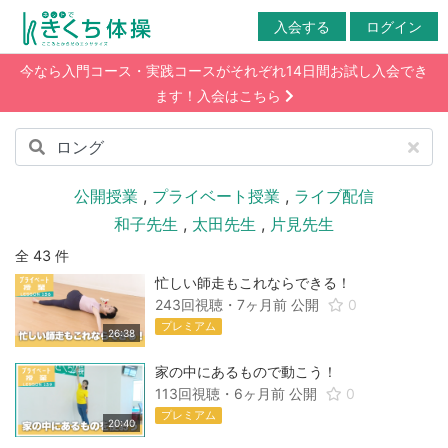
入会する
ログイン
今なら入門コース・実践コースがそれぞれ14日間お試し入会でき
ます！入会はこちら
公開授業
,
プライベート授業
,
ライブ配信
和子先生
,
太田先生
,
片見先生
全 43 件
忙しい師走もこれならできる！
243回視聴・
7ヶ月前
公開
0
プレミアム
26:38
家の中にあるもので動こう！
113回視聴・
6ヶ月前
公開
0
プレミアム
20:40