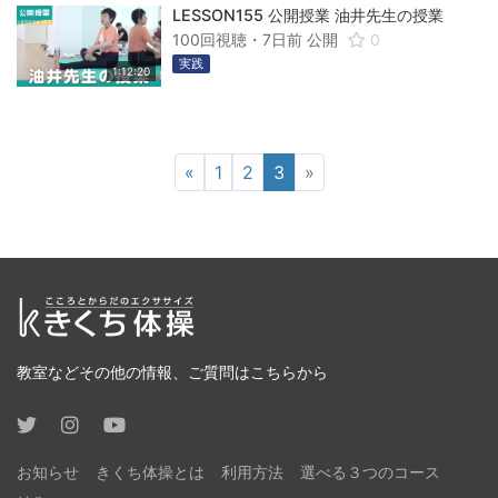
LESSON155 公開授業 油井先生の授業
100回視聴・
7日前
公開
0
実践
1:12:20
«
1
2
3
»
教室などその他の情報、ご質問はこちらから
お知らせ
きくち体操とは
利用方法
選べる３つのコース