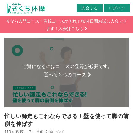
入会する
ログイン
今なら入門コース・実践コースがそれぞれ14日間お試し入会でき
ます！入会はこちら
ご覧になるにはコースの登録が必要です。
選べる３つのコース
忙しい師走もこれならできる！壁を使って脚の前
側を伸ばす
119回視聴・
7ヶ月前
公開
0