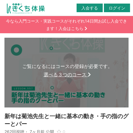
入会する
ログイン
今なら入門コース・実践コースがそれぞれ14日間お試し入会でき
ます！入会はこちら
ご覧になるにはコースの登録が必要です。
選べる３つのコース
新年は菊池先生と一緒に基本の動き・手の指のグ
ーとパー
262回視聴・
7ヶ月前
公開
0