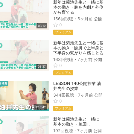
新年は菊池先生と一緒に基
本の動き・腕を内側と外側
から育てる
156回視聴・
6ヶ月前
公開
0
03:12
プレミアム
新年は菊池先生と一緒に基
本の動き・開脚で上半身と
下半身の繋がりを感じとる
163回視聴・
7ヶ月前
公開
0
03:37
プレミアム
LESSON 140公開授業 油
井先生の授業
344回視聴・
7ヶ月前
公開
0
1:15:42
プレミアム
新年は菊池先生と一緒に
基本の動き・腕回し
192回視聴・
7ヶ月前
公開