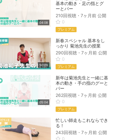
基本の動き・足の指とグ
ーとパー
210回視聴・
7ヶ月前
公開
0
04:08
プレミアム
新春スペシャル 基本をし
っかり 菊池先生の授業
290回視聴・
7ヶ月前
公開
0
50:09
プレミアム
新年は菊池先生と一緒に基
本の動き・手の指のグーと
パー
262回視聴・
7ヶ月前
公開
0
05:04
プレミアム
忙しい師走もこれならでき
る！
243回視聴・
7ヶ月前
公開
0