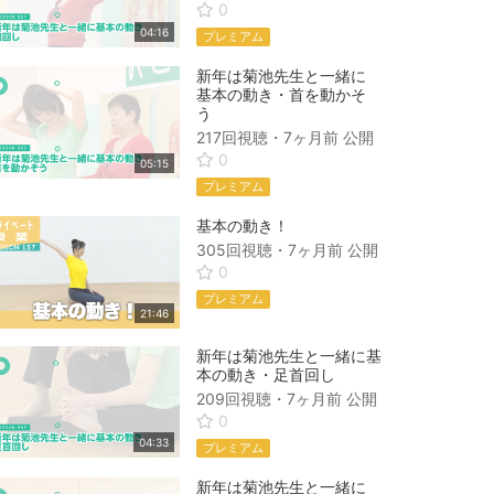
0
04:16
プレミアム
新年は菊池先生と一緒に
基本の動き・首を動かそ
う
217回視聴・
7ヶ月前
公開
0
05:15
プレミアム
基本の動き！
305回視聴・
7ヶ月前
公開
0
プレミアム
21:46
新年は菊池先生と一緒に基
本の動き・足首回し
209回視聴・
7ヶ月前
公開
0
04:33
プレミアム
新年は菊池先生と一緒に