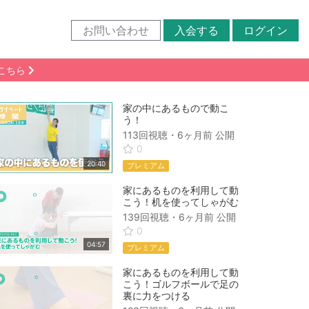
お問い合わせ
入会する
ログイン
こちら
家の中にあるもので動こ
う！
113回視聴・
6ヶ月前
公開
0
20:40
プレミアム
家にあるものを利用して動
こう！机を使ってしゃがむ
139回視聴・
6ヶ月前
公開
0
04:57
プレミアム
家にあるものを利用して動
こう！ゴルフボールで足の
裏に力をつける