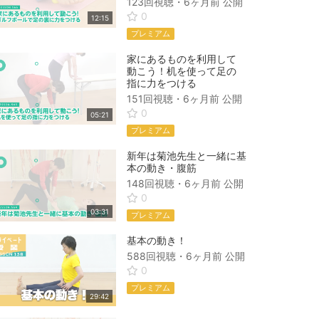
123回視聴・
6ヶ月前
公開
0
12:15
プレミアム
家にあるものを利用して
動こう！机を使って足の
指に力をつける
151回視聴・
6ヶ月前
公開
0
05:21
プレミアム
新年は菊池先生と一緒に基
本の動き・腹筋
148回視聴・
6ヶ月前
公開
0
03:31
プレミアム
基本の動き！
588回視聴・
6ヶ月前
公開
0
プレミアム
29:42